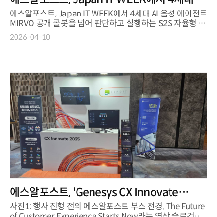
음성 에이전트 'MIRVO' 공개 "콜봇을 넘어 판
에스알포스트, Japan IT WEEK에서 4세대 AI 음성 에이전트
MIRVO 공개 콜봇을 넘어 판단하고 실행하는 S2S 자율형 보
단하고 실행하는 S2S 자율형 보이스 에이전
이스 에이전트 글로벌 첫 공개 ...
트"… 글로벌 첫 공개
2026-04-10
에스알포스트, 'Genesys CX Innovate
2025'서 MIRVO 선봬... 80여 기업 부스 방문
사진1: 행사 진행 전의 에스알포스트 부스 전경. The Future
of Customer Experience Starts Now라는 영상 슬로건과