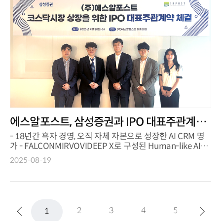
에스알포스트, 삼성증권과 IPO 대표주관계약
체결
- 18년간 흑자 경영, 오직 자체 자본으로 성장한 AI CRM 명
가 - FALCONMIRVOVIDEEP X로 구성된 Human-like AI
Trinity 앞세워 차...
2025-08-19
2
3
4
5
1