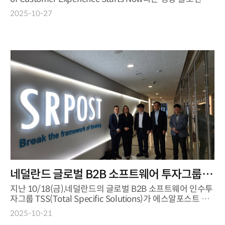
함께솔루...
2025-10-27
네덜란드 글로벌 B2B 소프트웨어 투자그룹
TSS, 에스알포스트 방문
지난 10/18(금),네덜란드의 글로벌 B2B 소프트웨어 인수투
자그룹 TSS(Total Specific Solutions)가 에스알포스트 본
사를 방문했습니다. 이번 방문은 TSS...
2025-10-21