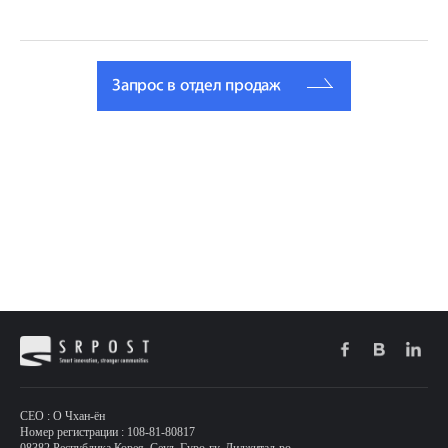
Запрос в отдел продаж
CEO : О Чхан-ён
Номер регистрации : 108-81-80817
08382 Республика Корея, Сеул, Гуро-гу, Диджитал-ро,