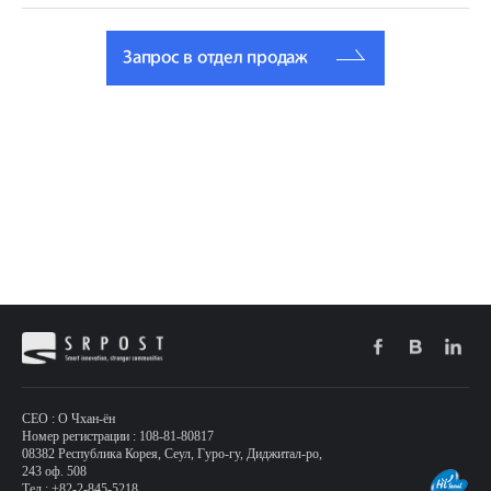
Запрос в отдел продаж
CEO : О Чхан-ён
Номер регистрации : 108-81-80817
08382 Республика Корея, Сеул, Гуро-гу, Диджитал-ро,
243 оф. 508
Тел : +82-2-845-5218