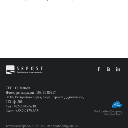
CEO : О Чхан-ён
Номер регистрации : 108-81-80817
08382 Республика Корея, Сеул, Гуро-гу, Диджитал-ро,
243 оф. 508
Тел : +82-2-845-5218
Факс : +82-2-2179-8921
Авторское право (c) SRPOST. Все права защищены.