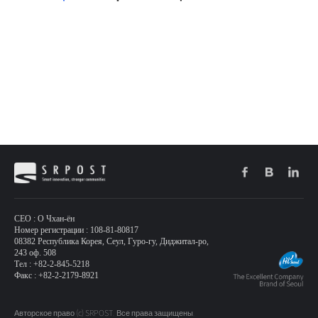
CEO : О Чхан-ён
Номер регистрации : 108-81-80817
08382 Республика Корея, Сеул, Гуро-гу, Диджитал-ро,
243 оф. 508
Тел : +82-2-845-5218
Факс : +82-2-2179-8921
Авторское право (c) SRPOST. Все права защищены.