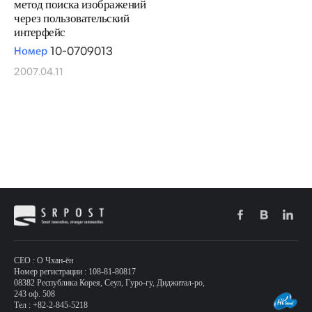
метод поиска изображений
через пользовательский
интерфейс
Номер
10-0709013
2007.04.11
CEO : О Чхан-ён
Номер регистрации : 108-81-80817
08382 Республика Корея, Сеул, Гуро-гу, Диджитал-ро,
243 оф. 508
Тел : +82-2-845-5218