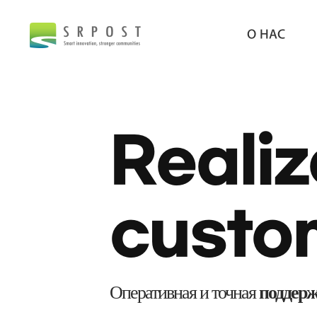
О НАС
Realiz
custo
Оперативная и точная
поддерж