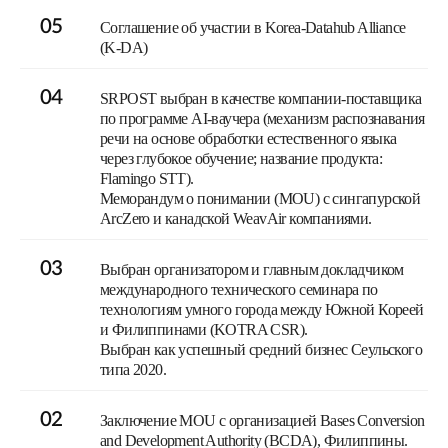
05
Соглашение об участии в Korea-Datahub Alliance
(K-DA)
04
SRPOST выбран в качестве компании-поставщика
по программе AI-ваучера (механизм распознавания
речи на основе обработки естественного языка
через глубокое обучение; название продукта:
Flamingo STT).
Меморандум о понимании (MOU) с сингапурской
ArcZero и канадской WeavAir компаниями.
03
Выбран организатором и главным докладчиком
международного технического семинара по
технологиям умного города между Южной Кореей
и Филиппинами (KOTRA CSR).
Выбран как успешный средний бизнес Сеульского
типа 2020.
02
Заключение MOU c организацией Bases Conversion
and Development Authority (BCDA), Филиппины.