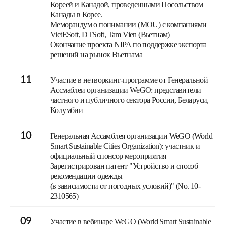
Кореей и Канадой, проведенными Посольством
Канады в Корее.
Меморандум о понимании (MOU) с компаниями
VietESoft, DTSoft, Tam Vien (Вьетнам)
Окончание проекта NIPA по поддержке экспорта
решений на рынок Вьетнама
11
Участие в нетворкинг-программе от Генеральной
Ассмаблеи организации WeGO: представители
частного и публичного сектора России, Беларуси,
Колумбии
10
Генеральная Ассамблея организации WeGO (World
Smart Sustainable Cities Organization): участник и
официальный спонсор мероприятия
Зарегистрирован патент "Устройство и способ
рекомендации одежды
(в зависимости от погодных условий)" (No. 10-
2310565)
09
Участие в вебинаре WeGO (World Smart Sustainable