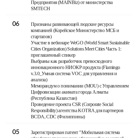
Предприятия (MAINBiz) от министерства
SMTECH
06
Признаны развивающей людские ресурсы
компанией (Корейское Министерство МСБ и
стартапов)
Участие в вебинаре WeGO (World Smart Sustainable
Cities Organization) Solutions Meet Cities Часть 1:
приглашенный спикер
Выбраны как разработчик превосходного
инновационного НИОКР продукта (Flamingo
v.3.0_Умная система VOC для управления и
анализа)
Меморандум о понимании (MOU) с Управлением
Цифровизации акимата города Алматы
(Республика Казахстан)
Проведение проекта CSR (Corporate Social
Responsibility) агентства KOTRA для партнеров
BCDA, CDC (Филиппины)
05
Зарегистрирован патент "Мобильная система