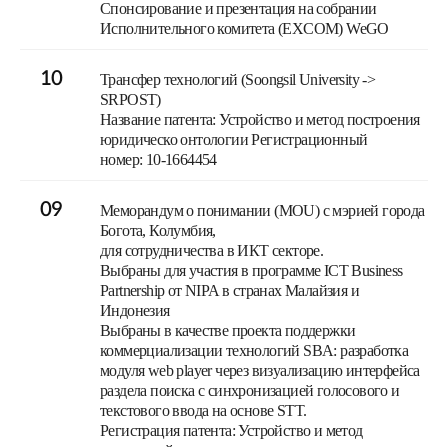
Спонсирование и презентация на собрании
Исполнительного комитета (EXCOM) WeGO
10
Трансфер технологий (Soongsil University ->
SRPOST)
Название патента: Устройство и метод построения
юридическо онтологии Регистрационный
номер: 10-1664454
09
Меморандум о понимании (MOU) с мэрией города
Богота, Колумбия,
для сотрудничества в ИКТ секторе.
Выбраны для участия в программе ICT Business
Partnership от NIPA в странах Малайзия и
Индонезия
Выбраны в качестве проекта поддержки
коммерциализации технологий SBA: разработка
модуля web player через визуализацию интерфейса
раздела поиска с синхронизацией голосового и
текстового ввода на основе STT.
Регистрация патента: Устройство и метод