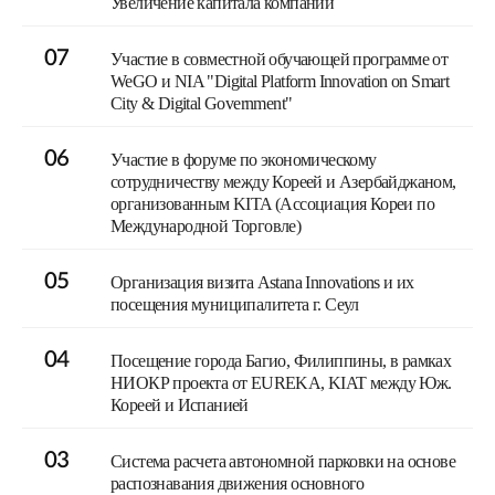
Увеличение капитала компании
07
Участие в совместной обучающей программе от
WeGO и NIA "Digital Platform Innovation on Smart
City & Digital Government"
06
Участие в форуме по экономическому
сотрудничеству между Кореей и Азербайджаном,
организованным KITA (Ассоциация Кореи по
Международной Торговле)
05
Организация визита Astana Innovations и их
посещения муниципалитета г. Сеул
04
Посещение города Багио, Филиппины, в рамках
НИОКР проекта от EUREKA, KIAT между Юж.
Кореей и Испанией
03
Система расчета автономной парковки на основе
распознавания движения основного