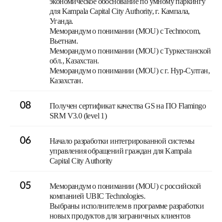
экономическое обоснование по умному паркингу
для Kampala Capital City Authority, г. Кампала,
Уганда.
Меморандум о понимании (MOU) с Technocom,
Вьетнам.
Меморандум о понимании (MOU) c Туркестанской
обл., Казахстан.
Меморандум о понимании (MOU) с г. Нур-Султан,
Казахстан.
08
Получен сертификат качества GS на ПО Flamingo
SRM V3.0 (level 1)
06
Начало разработки интегрированной системы
управления обращений граждан для Kampala
Capital City Authority
05
Меморандум о понимании (MOU) с российской
компанией UBIC Technologies.
Выбраны исполнителем в программе разработки
новых продуктов для заграничных клиентов