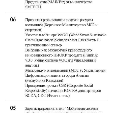
Предприятия (MAINBiz) от министерства
SMTECH
06
Признаны развивающей людские ресурсы
компанией (Корейское Министерство МСБ и
стартапов)
Участие в вебинаре WeGO (World Smart Sustainable
Cities Organization) Solutions Meet Cities Часть 1:
приглашенный спикер
Выбраны как разработчик превосходного
инновационного НИОКР продукта (Flamingo
v.3.0_Умная система VOC для управления и
анализа)
Меморандум о понимании (MOU) с Управлением
Цифровизации акимата города Алматы
(Республика Казахстан)
Проведение проекта CSR (Corporate Social
Responsibility) агентства KOTRA для партнеров
BCDA, CDC (Филиппины)
05
Зарегистрирован патент "Мобильная система