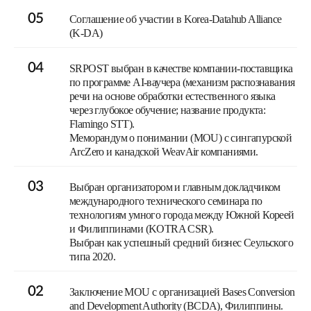
05
Соглашение об участии в Korea-Datahub Alliance
(K-DA)
04
SRPOST выбран в качестве компании-поставщика
по программе AI-ваучера (механизм распознавания
речи на основе обработки естественного языка
через глубокое обучение; название продукта:
Flamingo STT).
Меморандум о понимании (MOU) с сингапурской
ArcZero и канадской WeavAir компаниями.
03
Выбран организатором и главным докладчиком
международного технического семинара по
технологиям умного города между Южной Кореей
и Филиппинами (KOTRA CSR).
Выбран как успешный средний бизнес Сеульского
типа 2020.
02
Заключение MOU c организацией Bases Conversion
and Development Authority (BCDA), Филиппины.