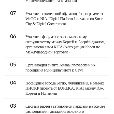
Увеличение капитала компании
07
Участие в совместной обучающей программе от
WeGO и NIA "Digital Platform Innovation on Smart
City & Digital Government"
06
Участие в форуме по экономическому
сотрудничеству между Кореей и Азербайджаном,
организованным KITA (Ассоциация Кореи по
Международной Торговле)
05
Организация визита Astana Innovations и их
посещения муниципалитета г. Сеул
04
Посещение города Багио, Филиппины, в рамках
НИОКР проекта от EUREKA, KIAT между Юж.
Кореей и Испанией
03
Система расчета автономной парковки на основе
распознавания движения основного