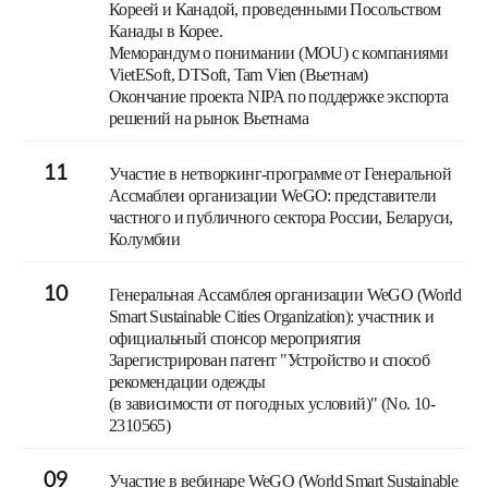
Кореей и Канадой, проведенными Посольством
Канады в Корее.
Меморандум о понимании (MOU) с компаниями
VietESoft, DTSoft, Tam Vien (Вьетнам)
Окончание проекта NIPA по поддержке экспорта
решений на рынок Вьетнама
11
Участие в нетворкинг-программе от Генеральной
Ассмаблеи организации WeGO: представители
частного и публичного сектора России, Беларуси,
Колумбии
10
Генеральная Ассамблея организации WeGO (World
Smart Sustainable Cities Organization): участник и
официальный спонсор мероприятия
Зарегистрирован патент "Устройство и способ
рекомендации одежды
(в зависимости от погодных условий)" (No. 10-
2310565)
09
Участие в вебинаре WeGO (World Smart Sustainable