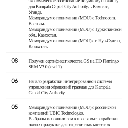
экономическое обоснование по умному паркингу
для Kampala Capital City Authority, г. Кампала,
Уганда.
Меморандум о понимании (MOU) с Technocom,
Вьетнам.
Меморандум о понимании (MOU) c Туркестанской
обл., Казахстан.
Меморандум о понимании (MOU) с г. Нур-Султан,
Казахстан.
08
Получен сертификат качества GS на ПО Flamingo
SRM V3.0 (level 1)
06
Начало разработки интегрированной системы
управления обращений граждан для Kampala
Capital City Authority
05
Меморандум о понимании (MOU) с российской
компанией UBIC Technologies.
Выбраны исполнителем в программе разработки
новых продуктов для заграничных клиентов