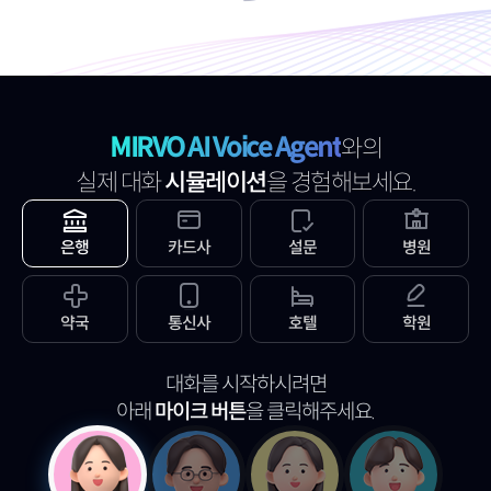
MIRVO AI Voice Agent
와의
실제 대화
시뮬레이션
을 경험해보세요.
은행
카드사
설문
병원
약국
통신사
호텔
학원
대화를 시작하시려면
아래
마이크 버튼
을 클릭해주세요.