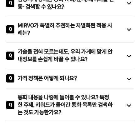
- 3자 대화/핸드오프: 필요시 상담원 또는 다른 시스템으로의 원
주도권·리듬을 자동 조절합니다.
Q
동·검색할 수 있나요?
활한 연결
네, RAG(Retrieval Augmented Generation) 기반의 실시간 지
- 음성 제어: 음성 톤·속도 등 세부적인 음성 제어
식 검색 및 자동 처리 기능으로 내부/외부 DB, 매뉴얼, FAQ 등 대
- 다국어 실시간 변환: 30개 이상의 다국어 자동 감지 및 통화 중
MIRVO가 특별히 추천하는 차별화된 적용 사
규모 데이터와 연동하여 정확한 답변을 자동으로 생성합니다.
Q
스위칭 전환
례는?
- 감성·연령별 보이스 설정: 관리자 전용으로 연령, 감정 상태(차
- 다중 언어+감정 동적 응대 글로벌 서비스: 다양한 언어와 고객
분·친절·활기 등), 브랜드/고객군별 음성 설정
의 감정을 동시에 이해하고 맞춤형으로 응대하는 글로벌 서비스
기술을 전혀 모르는데도, 우리 가게에 맞게 안
- 녹취·요약·프롬프트 기반 검색: 모든 대화 내용의 자동 녹취 및
- 동시 멀티 DB/API 검색+3자 컨퍼런스: 복수의 내부/외부 데이
Q
내정보를 손쉽게 바꿀 수 있나요?
AI 기반 요약, 타임스탬프, 프롬프트 기반 검색 및 대화 품질 분석
터베이스 및 API를 동시에 검색하고, 필요시 상담원 등 제3자와
네, 물론입니다.
의 컨퍼런스 콜을 연결
저희는 노코드(No-code) 방식의 드래그 앤 드롭(Drag&Drop)
- 상황, 감정, 억양 맞춤형 상담: 고객의 상황과 감정을 섬세하게
가격 정책은 어떻게 되나요?
Q
워크플로우 빌더를 제공합니다.
파악하여 최적화된 톤과 속도로 맞춤형 상담 제공
고객님의 비즈니스 환경과 니즈에 맞춰 두 가지 유연한 가격 정
덕분에 기술 지식이 없으셔도 누구나 복잡한 AI 대화 시나리오를
- 상담원 개입이 필요했던 데이터 조회성 상담까지 자동화: 복잡
책을 제공하고 있습니다.
직접 손쉽게 설정하고 운영하실 수 있습니다.
통화 내용을 나중에 들어볼 수 있나요? 특정
한 데이터 조회나 안내가 필요한 상담까지 AI가 자동 처리하여 상
또한, AI 안내에 필요한 내부 지식 정보 또한 편리하게 관리하고
한 주제, 키워드가 들어간 통화 목록만 검색하
Q
담사의 업무 부담 경감
SaaS 클라우드 요금제:
저희 SaaS 클라우드 서비스는
업데이트하실 수 있습니다.
는 것도 가능한가요?
'MIRVO'를 통해 발생한 1분당 통화 시간을 기준으로 요금이 부
네, 물론입니다.
과됩니다.
녹취된 모든 통화 내용은 별도의 화면을 통해 언제든지 손쉽게
사용하시는 만큼만 지불하시기 때문에 효율적인 비용 관리가 가
확인하고 다시 들어보실 수 있습니다.
능합니다.