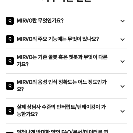
MIRVO란 무엇인가요?
Q
MIRVO는
'Mirror(거울)'
와
'Voice(음성)'
의 합성어로, '거울 속
나와 실제 나를 구분할 수 없듯이, 사람과 AI를 구분할 수 없는 완
MIRVO의 주요 기능에는 무엇이 있나요?
Q
벽한 음성 대화'를 구현한다는 철학에서 출발한 이름입니다.
기존 콜봇/보이스봇/음성봇 등은 별도의 STT/TTS/LLM/API 모
듈을 조합하여 처리하는 분리형 모듈 구조입니다.
MIRVO는 End-to-End 음성 LLM 기반의 대화형 AI Voice
MIRVO는 기존 콜봇 혹은 챗봇과 무엇이 다른
반면 MIRVO는 음성→지식→음성으로 한 번에 실시간 처리하는
Q
Agent 플랫폼으로, 실시간 초저지연(75ms), 사람과 구분 어려운
가요?
End-to-End 통합 구조로, LLM이 음성을 직접 입출력하는 혁신
자연스러운 음성, 다국어, 감정 인식, 프롬프트 기반 대화 및 RAG
- Human-like Voice/TTS: 사람과 구분하기 어려운 음성 합성
적 구조입니다.
정보 검색 등 최첨단 기능을 통합한 엔터프라이즈급 음성 AI 솔루
- 고도화된 맥락 이해: 95~98%의 높은 맥락 이해도
특히 단일 모델에서 동작하여 지연 없는 실시간 음성 대화를 구
MIRVO의 음성 인식 정확도는 어느 정도인가
션입니다. 마치 거울이 완벽하게 모든 것을 반영하듯이, MIRVO
- 초저지연 응답: 75ms의 초저지연 응답 속도
Q
현하며, LLM 기반의 프롬프트 처리, 실시간 감정 분석, 사용자 맥
요?
는 인간의 음성, 감정, 맥락까지 완벽하게 이해하고 반응하는
- 초개인화 메모리: 과거 대화 이력을 기반으로 한 개인화된 응대
락 이해, 지식 기반 검색(RAG)까지 포함된 지능형 대화 에이전트
한국어 기준 STT 95% 이상, MOS 4.3+ 수준의 고품질 음성 합
'Human Mirror Voice' 기술을 구현합니다.
- 상황·감정 자동 인식: 고객의 감정·상황·발화 패턴을 AI가 인식
입니다.
성을 제공합니다.
하여 음성 톤/속도/스타일 자동 조절
실제 상담사 수준의 인터럽트/턴테이킹이 가
맥락, 감정, 멀티턴 대화, 실시간 인식과 응답, 외부 시스템 연동을
특정 도메인에 최적화된 경우 98% 이상의 정확도를 달성할 수
Q
- 신원확인·셀프 질의응답: 본인 확인 및 자동 질의응답 처리
능한가요?
단일 워크플로에서 모두 자동화할 수 있습니다.
있습니다.
- 자연스러운 턴테이킹: 실제 상담사 수준의 자연스러운 대화 주
네, 고객이 대화 중간에 끼어들거나 질문을 바꿔도 MIRVO가 자
도권 및 리듬 조절
연스럽게 대화 흐름을 이어갑니다. 실제 사람 상담사처럼 대화
엄청나게 방대한 양의 FAQ/문서/데이터를 연