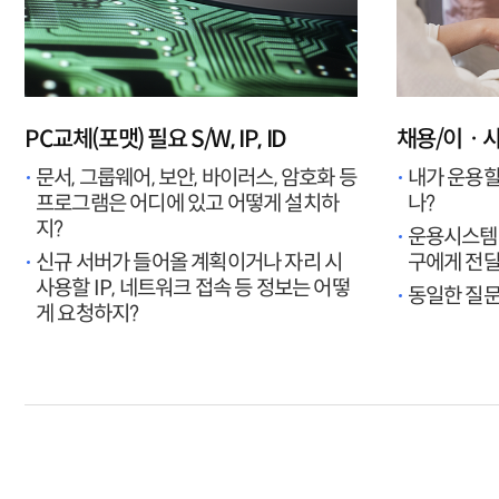
PC교체(포맷) 필요 S/W, IP, ID
채용/이ㆍ사
문서, 그룹웨어, 보안, 바이러스, 암호화 등
내가 운용할
프로그램은 어디에 있고 어떻게 설치하
나?
지?
운용시스템
신규 서버가 들어올 계획이거나 자리 시
구에게 전달
사용할 IP, 네트워크 접속 등 정보는 어떻
동일한 질문
게 요청하지?