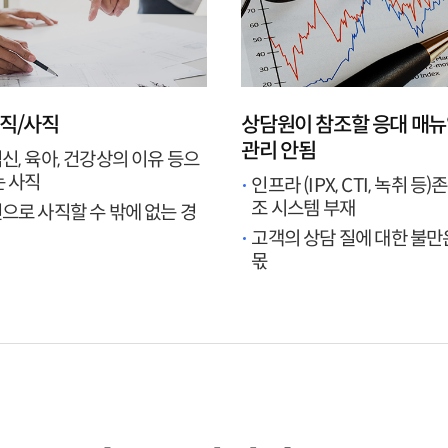
직/사직
상담원이 참조할 응대 매뉴
관리 안됨
신, 육아, 건강상의 이유 등으
는 사직
인프라 (IPX, CTI, 녹취 등
조 시스템 부재
으로 사직할 수 밖에 없는 경
고객의 상담 질에 대한 불만
몫