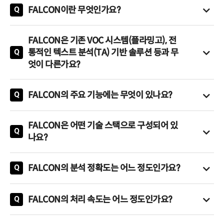
FALCON이란 무엇인가요?
Q
FALCON
은 대규모 언어 모델(LLM) 및 검색 증강 생성(RAG) 기
술을 기반으로 개발된
통합 인텔리전스 AI 플랫폼
입니다.
FALCON은 기존 VOC 시스템(플라밍고), 전
FALCON은 VOC 데이터 분석에 최적화된
'FALCON VOC'
와
통적인 텍스트 분석(TA) 기반 솔루션 등과 무
Q
LLM 챗봇 기반의
'FALCON LLM/RAG'
으로 구분됩니다.
엇이 다른가요?
생성형 AI가 적용되기 이전의 VOC 시스템은 키워드 매칭 및 규
특히,
FALCON VOC
는 '고객의 소리(VOC)' 데이터를
요약, 분류,
칙 기반으로 작동하여 본질적인 한계를 가졌습니다.
군집화, 병합, 분배, 생성, 트렌드 분석
하는 포괄적인 기능을 제공
FALCON의 주요 기능에는 무엇이 있나요?
Q
가령, 새로운 이슈 발생 시마다 수동으로 규칙을 추가해야 했고,
합니다.
FALCON은 VOC 관리 및 LLM 기반 대화형 AI를 위한 광범위하
자동 분류 결과에 대한 신뢰가 낮아 결국 수동 검토(육안 재확인)
그래서, 기업이 방대한 고객 피드백 속에서 실행 가능한 통찰력을
고 강력한 기능을 제공합니다.
를 거쳐야 하는 반자동화 방식의 제약이 있었습니다. 반면, 생성
FALCON은 어떤 기술 스택으로 구성되어 있
얻고 궁극적으로 고객 경험(CX)을 혁신할 수 있도록 돕습니다.
Q
형 AI 기반의 FALCON은 이러한 기존 시스템의 한계를 획기적으
나요?
• FALCON VOC (고객의 소리 분석 및 관리)
로 극복했습니다.
FALCON은 최신 LLM/RAG 기술과 딥러닝 기반의 자연어 처리
- 이슈 탐지 및 경보(조기 경보): VIP 지시사항, 언론 보도, 형사 소
(NLP) 기술을 활용하여 안정적이고 강력한 성능을 제공합니다.
송 등 중요한 VOC를 실시간으로 식별하고 담당자에게 즉시 알림
FALCON의 분석 정확도는 어느 정도인가요?
Q
정확도 :
유형 분류 및 요약 정확도가 기존 방식 대비 약 20% 이
을 제공합니다.
FALCON은 업계 최고 수준의 분석 정확도를 자랑합니다.
상 향상되었습니다.
검색 기술 :
FAISS 기반 벡터 검색 (RAG)
- 반복 민원 자동 식별 및 처리: 반복되는 민원을 회차별로 자동
무사전 학습 :
복잡한 사전 학습 과정 없이도 즉시 높은 정확도의
학습 데이터 :
대규모의 정제된 데이터를 활용합니다. (예: 1,500
FALCON의 처리 속도는 어느 정도인가요?
Q
식별, 분류하며, 법령에 따라 3회 이상 반복 시 자동 종결 처리가
- 유형 분류 정확도 : 기존 텍스트 분석(TA) 솔루션 대비 20% 이
분석 결과를 제공합니다.
만 건의 VOC, 28,953시간의 콜 음성 데이터, 2TB의 저장 용량)
FALCON은 대규모 VOC/민원/상담 데이터를 실시간으로 분석하
가능합니다.
상 향상되었습니다.
업무 자동화 :
압도적인 정확도를 바탕으로 VOC 접수부터 ▲분
처리 방식 :
PyTorch 기반의 실시간 스트리밍 처리를 지원하여
고 처리할 수 있도록 최적화되어 설계되었습니다. 이는 자동화된