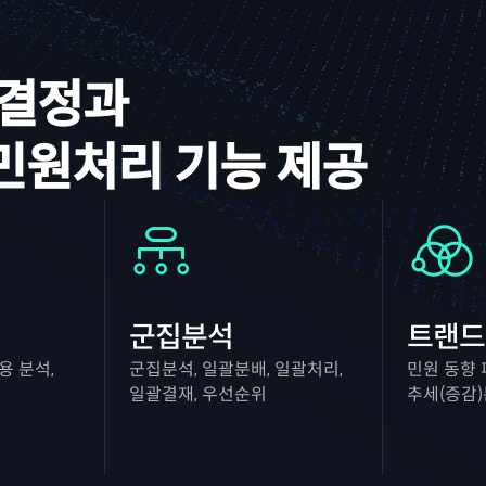
사결정과
민원처리 기능 제공
군집분석
트랜드
용 분석,
군집분석, 일괄분배, 일괄처리,
민원 동향 
일괄결재, 우선순위
추세(증감