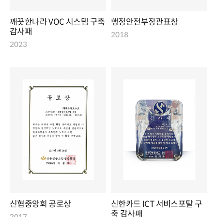
깨끗한나라 VOC 시스템 구축
행정안전부장관표창
감사패
2018
2023
신협중앙회 공로상
신한카드 ICT 서비스포탈 구
축 감사패
2017