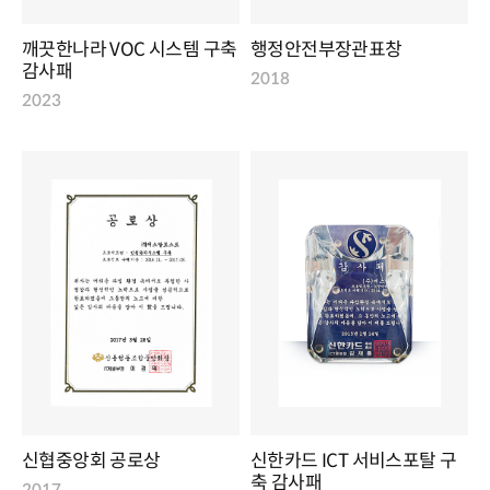
깨끗한나라 VOC 시스템 구축
행정안전부장관표창
감사패
2018
2023
신협중앙회 공로상
신한카드 ICT 서비스포탈 구
축 감사패
2017