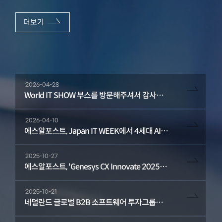
더보기
2026-04-28
World IT SHOW 부스를 방문해주셔서 감사드
립니다
2026-04-10
에스알포스트, Japan IT WEEK에서 4세대 AI
음성 에이전트 'MIRVO' 공개 "콜봇을 넘어 판단
하고 실행하는 S2S 자율형 보이스 에이전트"…
2025-10-27
글로벌 첫 공개
에스알포스트, 'Genesys CX Innovate 2025'서
MIRVO 선봬... 80여 기업 부스 방문
2025-10-21
네덜란드 글로벌 B2B 소프트웨어 투자그룹
TSS, 에스알포스트 방문