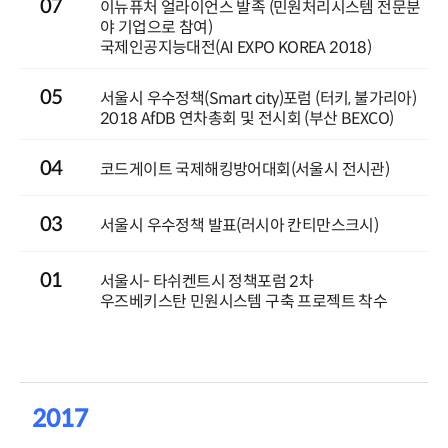
07
이뉴퓨처 얼라이언스 발족 (민원처리시스템 전문분
야 기업으로 참여)
국제인공지능대전(AI EXPO KOREA 2018)
05
서울시 우수정책(Smart city)포럼 (터키, 불가리아)
2018 AfDB 연차총회 및 전시회 (부산 BEXCO)
04
코드게이트 국제해킹방어대회(서울시 전시관)
03
서울시 우수정책 발표(러시아 칸티만스크시)
01
서울시- 타쉬켄트시 정책포럼 2차
우즈베키스탄 민원시스템 구축 프로젝트 착수
2017