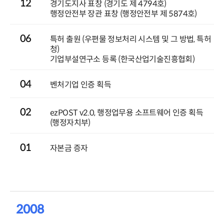
12
경기도지사 표창 (경기도 제 4794호)
행정안전부 장관 표창 (행정안전부 제 5874호)
06
특허 출원 (우편물 정보처리 시스템 및 그 방법, 특허
청)
기업부설연구소 등록 (한국산업기술진흥협회)
04
벤처기업 인증 획득
02
ezPOST v2.0, 행정업무용 소프트웨어 인증 획득
(행정자치부)
01
자본금 증자
2008