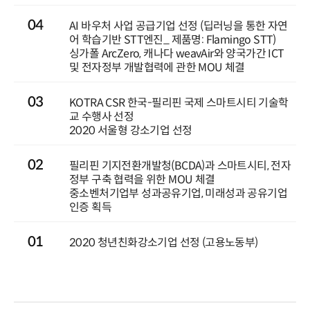
04
AI 바우처 사업 공급기업 선정 (딥러닝을 통한 자연
어 학습기반 STT엔진_ 제품명: Flamingo STT)
싱가폴 ArcZero, 캐나다 weavAir와 양국가간 ICT
및 전자정부 개발협력에 관한 MOU 체결
03
KOTRA CSR 한국-필리핀 국제 스마트시티 기술학
교 수행사 선정
2020 서울형 강소기업 선정
02
필리핀 기지전환개발청(BCDA)과 스마트시티, 전자
정부 구축 협력을 위한 MOU 체결
중소벤처기업부 성과공유기업, 미래성과 공유기업
인증 획득
01
2020 청년친화강소기업 선정 (고용노동부)