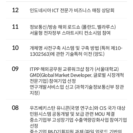
12
인도네시아 ICT 전문가 비즈니스 매칭 상담회
11
정보통신/방송 해외 로드쇼 (폴란드, 벨라루스)
서울형 전자정부 스마트시티 컨소시엄 참여
10
개체명 사전구축 시스템 및 구축 방법 (특허 제10-
1302563)에 관한 기술특허 이전 (양도)
09
ITPP 해외공무원 교류워크샵 참가 (서울대학교)
GMD(Global Market Developer, 글로벌 시장개척
전문기업) 참여기업 선정
연구개발서비스업 신고 (과학기술정보통신부 장관
지정)
08
우즈베키스탄 유니콘(국영 연구소)와 CIS 국가 대상
민원시스템 공동개발 및 보급 관련 MOU 체결
중소기업부 고성장기업 수출역량강화사업 참여기업
선정
중소기업 R&D기획지원 과제 (파일 업로드 기반의