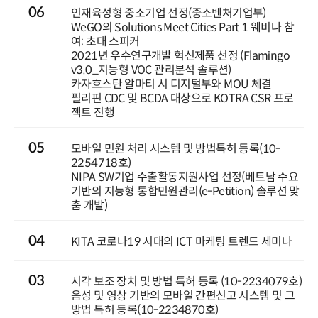
06
인재육성형 중소기업 선정(중소벤처기업부)
WeGO의 Solutions Meet Cities Part 1 웨비나 참
여: 초대 스피커
2021년 우수연구개발 혁신제품 선정 (Flamingo
v3.0_지능형 VOC 관리분석 솔루션)
카자흐스탄 알마티 시 디지털부와 MOU 체결
필리핀 CDC 및 BCDA 대상으로 KOTRA CSR 프로
젝트 진행
05
모바일 민원 처리 시스템 및 방법특허 등록(10-
2254718호)
NIPA SW기업 수출활동지원사업 선정(베트남 수요
기반의 지능형 통합민원관리(e-Petition) 솔루션 맞
춤 개발)
04
KITA 코로나19 시대의 ICT 마케팅 트렌드 세미나
03
시각 보조 장치 및 방법 특허 등록 (10-2234079호)
음성 및 영상 기반의 모바일 간편신고 시스템 및 그
방법 특허 등록(10-2234870호)