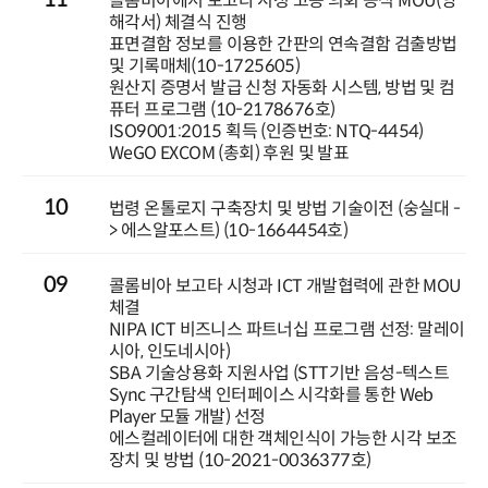
콜롬비아에서 보고타 시청 고등 의회 공식 MOU(양
해각서) 체결식 진행
표면결함 정보를 이용한 간판의 연속결함 검출방법
및 기록매체(10-1725605)
원산지 증명서 발급 신청 자동화 시스템, 방법 및 컴
퓨터 프로그램 (10-2178676호)
ISO9001:2015 획득 (인증번호: NTQ-4454)
WeGO EXCOM (총회) 후원 및 발표
10
법령 온톨로지 구축장치 및 방법 기술이전 (숭실대 -
> 에스알포스트) (10-1664454호)
09
콜롬비아 보고타 시청과 ICT 개발협력에 관한 MOU
체결
NIPA ICT 비즈니스 파트너십 프로그램 선정: 말레이
시아, 인도네시아)
SBA 기술상용화 지원사업 (STT기반 음성-텍스트
Sync 구간탐색 인터페이스 시각화를 통한 Web
Player 모듈 개발) 선정
에스컬레이터에 대한 객체인식이 가능한 시각 보조
장치 및 방법 (10-2021-0036377호)