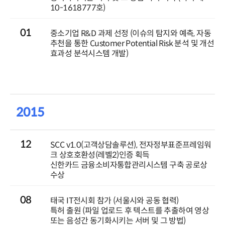
10-1618777호)
01
중소기업 R&D 과제 선정 (이슈의 탐지와 예측, 자동
추천을 통한 Customer Potential Risk 분석 및 개선
효과성 분석시스템 개발)
2015
12
SCC v1.0(고객상담솔루션), 전자정부표준프레임워
크 상호호환성(레벨2)인증 획득
신한카드 금융소비자통합관리시스템 구축 공로상
수상
08
태국 IT전시회 참가 (서울시와 공동 협력)
특허 출원 (파일 업로드 후 텍스트를 추출하여 영상
또는 음성간 동기화시키는 서버 및 그 방법)