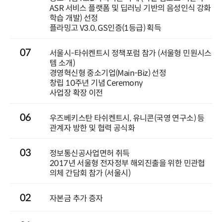
ASR 서비스 플랫폼 및 딥러닝 기반의 음성인식 강화
학습 개발) 선정
플라밍고 V3.0, GS인증(1등급) 획득
07
서울시-타쉬켄트시 정책포럼 참가 (서울형 민원시스
템 소개)
경영혁신형 중소기업(Main-Biz) 선정
창립 10주년 기념 Ceremony
사업장 확장 이전
06
우즈베키스탄 타쉬켄트시, 유니콘(국영 연구소) 등
관계자 방한 및 협력 공식화
03
정보통신공사업면허 취득
2017년 서울형 전자정부 해외진출을 위한 민관협
의체 간담회 참가 (서울시)
02
자본금 추가 증자