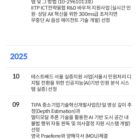
템 및 그 방법 (10-2961013호)
IITP ICT전략융합 R&D 바우처 지원사업 (실시간 민
원·상담 AX 혁신을 위한 300ms급 초저지연
무중단 AI 음성 에이전트 기술 개발) 선정
2025
10
테스트베드 서울 실증지원 사업(서울시 민원처리 디
지털 전환을 위한 인공지능(AI)기반 민원 분석 시스
템 실증) 선정
09
TIPA 중소기업기술혁신개발사업(단일 영상 깊이 추
정(Depth Estimation)과
멀티모달 추론 기술을 활용한 AI 기반 도시 공간 내
불법 행위 자동 판독 및 의사결정 지원 시스템 개발)
선정
영국 Praeferre와 양해각서 (MOU)체결