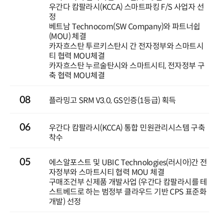
우간다 캄팔라시(KCCA) 스마트파킹 F/S 사업자 선
정
베트남 Technocom(SW Company)와 파트너쉽
(MOU) 체결
카자흐스탄 투르키스탄시 간 전자정부와 스마트시
티 협력 MOU체결
카자흐스탄 누르술탄시와 스마트시티, 전자정부 구
축 협력 MOU체결
08
플라밍고 SRM V3.0, GS인증(1등급) 획득
06
우간다 캄팔라시(KCCA) 통합 민원관리시스템 구축
착수
05
에스알포스트 및 UBIC Technologies(러시아)간 전
자정부와 스마트시티 협력 MOU 체결
구매조건부 신제품 개발사업 (우간다 캄팔라시를 테
스트베드로 하는 범정부 클라우드 기반 CPS 표준화
개발) 선정