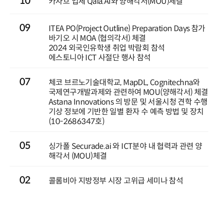
10
카자흐 업체 Qala.AI와 양해각서(MOU)체결
09
ITEA PO(Project Outline) Preparation Days 참가
바기오 시 MOA (협의각서) 체결
2024 외국인유학생 취업 박람회 참석
에스토니아 ICT 사절단 행사 참석
07
체코 브르노기술대학교, MapDL, Cognitechna와
국제연구개발과제와 관련하여 MOU(양해각서) 체결
Astana Innovations 의 방문 및 서울시청 견학 수행
기상 정보에 기반한 일별 환자 수 예측 방법 및 장치
(10-2686347호)
05
싱가폴 Securade.ai 와 ICT분야 내 협력과 관련 양
해각서 (MOU)체결
02
콜롬비아 지방정부 시장 고위급 세미나 참석