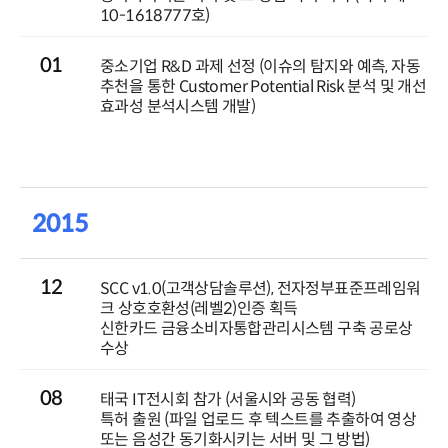
10-1618777호)
01
중소기업 R&D 과제 선정 (이슈의 탐지와 예측, 자동
추천을 통한 Customer Potential Risk 분석 및 개선
효과성 분석시스템 개발)
2015
12
SCC v1.0(고객상담솔루션), 전자정부표준프레임워
크 상호호환성(레벨2)인증 획득
신한카드 금융소비자통합관리시스템 구축 공로상
수상
08
태국 IT전시회 참가 (서울시와 공동 협력)
특허 출원 (파일 업로드 후 텍스트를 추출하여 영상
또는 음성간 동기화시키는 서버 및 그 방법)