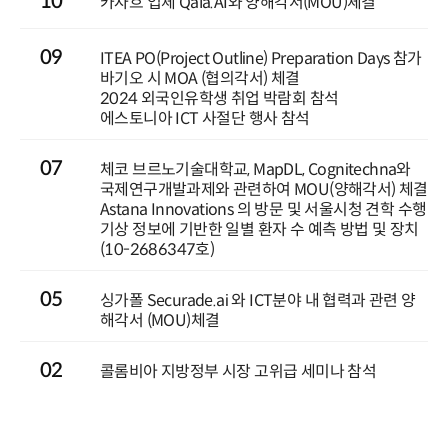
10
카자흐 업체 Qala.AI와 양해각서(MOU)체결
09
ITEA PO(Project Outline) Preparation Days 참가
바기오 시 MOA (협의각서) 체결
2024 외국인유학생 취업 박람회 참석
에스토니아 ICT 사절단 행사 참석
07
체코 브르노기술대학교, MapDL, Cognitechna와
국제연구개발과제와 관련하여 MOU(양해각서) 체결
Astana Innovations 의 방문 및 서울시청 견학 수행
기상 정보에 기반한 일별 환자 수 예측 방법 및 장치
(10-2686347호)
05
싱가폴 Securade.ai 와 ICT분야 내 협력과 관련 양
해각서 (MOU)체결
02
콜롬비아 지방정부 시장 고위급 세미나 참석