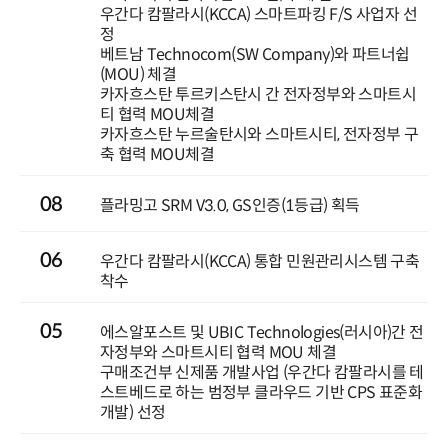
우간다 캄팔라시(KCCA) 스마트파킹 F/S 사업자 선
정
베트남 Technocom(SW Company)와 파트너쉽
(MOU) 체결
카자흐스탄 투르키스탄시 간 전자정부와 스마트시
티 협력 MOU체결
카자흐스탄 누르술탄시와 스마트시티, 전자정부 구
축 협력 MOU체결
08
플라밍고 SRM V3.0, GS인증(1등급) 획득
06
우간다 캄팔라시(KCCA) 통합 민원관리시스템 구축
착수
05
에스알포스트 및 UBIC Technologies(러시아)간 전
자정부와 스마트시티 협력 MOU 체결
구매조건부 신제품 개발사업 (우간다 캄팔라시를 테
스트베드로 하는 범정부 클라우드 기반 CPS 표준화
개발) 선정