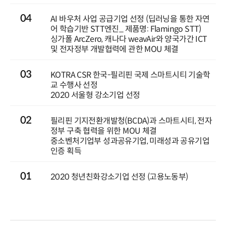
04
AI 바우처 사업 공급기업 선정 (딥러닝을 통한 자연
어 학습기반 STT엔진_ 제품명: Flamingo STT)
싱가폴 ArcZero, 캐나다 weavAir와 양국가간 ICT
및 전자정부 개발협력에 관한 MOU 체결
03
KOTRA CSR 한국-필리핀 국제 스마트시티 기술학
교 수행사 선정
2020 서울형 강소기업 선정
02
필리핀 기지전환개발청(BCDA)과 스마트시티, 전자
정부 구축 협력을 위한 MOU 체결
중소벤처기업부 성과공유기업, 미래성과 공유기업
인증 획득
01
2020 청년친화강소기업 선정 (고용노동부)