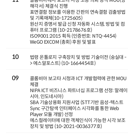
콜롬비아에서 보고타 시청 고등 의회 공식 MOU(양
해각서) 체결식 진행
표면결함 정보를 이용한 간판의 연속결함 검출방법
및 기록매체(10-1725605)
원산지 증명서 발급 신청 자동화 시스템, 방법 및 컴
퓨터 프로그램 (10-2178676호)
ISO9001:2015 획득 (인증번호: NTQ-4454)
WeGO EXCOM (총회) 후원 및 발표
10
법령 온톨로지 구축장치 및 방법 기술이전 (숭실대 -
> 에스알포스트) (10-1664454호)
09
콜롬비아 보고타 시청과 ICT 개발협력에 관한 MOU
체결
NIPA ICT 비즈니스 파트너십 프로그램 선정: 말레이
시아, 인도네시아)
SBA 기술상용화 지원사업 (STT기반 음성-텍스트
Sync 구간탐색 인터페이스 시각화를 통한 Web
Player 모듈 개발) 선정
에스컬레이터에 대한 객체인식이 가능한 시각 보조
장치 및 방법 (10-2021-0036377호)