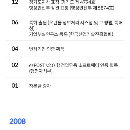
12
경기도지사 표창 (경기도 제 4794호)
행정안전부 장관 표창 (행정안전부 제 5874호)
06
특허 출원 (우편물 정보처리 시스템 및 그 방법, 특허
청)
기업부설연구소 등록 (한국산업기술진흥협회)
04
벤처기업 인증 획득
02
ezPOST v2.0, 행정업무용 소프트웨어 인증 획득
(행정자치부)
01
자본금 증자
2008