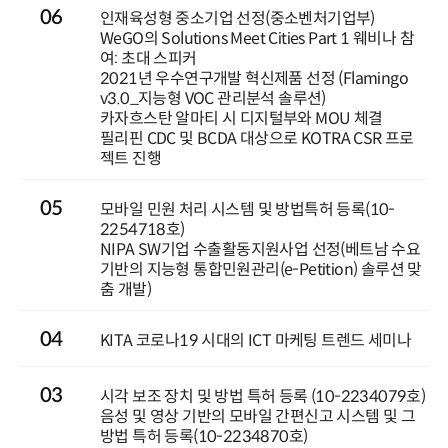
06
인재육성형 중소기업 선정(중소벤처기업부)
WeGO의 Solutions Meet Cities Part 1 웨비나 참
여: 초대 스피커
2021년 우수연구개발 혁신제품 선정 (Flamingo
v3.0_지능형 VOC 관리분석 솔루션)
카자흐스탄 알마티 시 디지털부와 MOU 체결
필리핀 CDC 및 BCDA 대상으로 KOTRA CSR 프로
젝트 진행
05
모바일 민원 처리 시스템 및 방법특허 등록(10-
2254718호)
NIPA SW기업 수출활동지원사업 선정(베트남 수요
기반의 지능형 통합민원관리(e-Petition) 솔루션 맞
춤 개발)
04
KITA 코로나19 시대의 ICT 마케팅 트렌드 세미나
03
시각 보조 장치 및 방법 특허 등록 (10-2234079호)
음성 및 영상 기반의 모바일 간편신고 시스템 및 그
방법 특허 등록(10-2234870호)