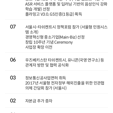
ASR 서비스 플랫폼 및 딥러닝 기반의 음성인식 강화
학습 개발) 선정
플라밍고 V3.0, GS인증(1등급) 획득
07
서울시-타쉬켄트시 정책포럼 참가 (서울형 민원시스
템 소개)
경영혁신형 중소기업(Main-Biz) 선정
창립 10주년 기념 Ceremony
사업장 확장 이전
06
우즈베키스탄 타쉬켄트시, 유니콘(국영 연구소) 등
관계자 방한 및 협력 공식화
03
정보통신공사업면허 취득
2017년 서울형 전자정부 해외진출을 위한 민관협
의체 간담회 참가 (서울시)
02
자본금 추가 증자