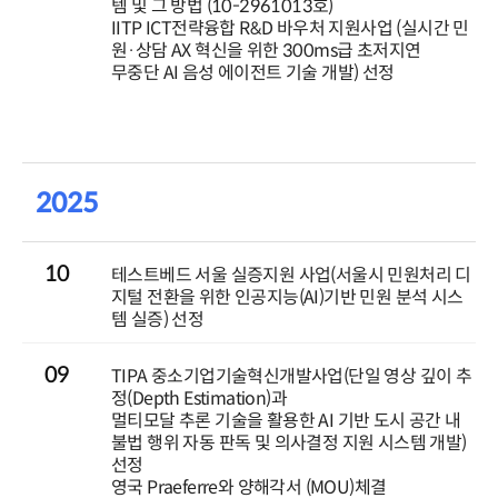
템 및 그 방법 (10-2961013호)
IITP ICT전략융합 R&D 바우처 지원사업 (실시간 민
원·상담 AX 혁신을 위한 300ms급 초저지연
무중단 AI 음성 에이전트 기술 개발) 선정
2025
10
테스트베드 서울 실증지원 사업(서울시 민원처리 디
지털 전환을 위한 인공지능(AI)기반 민원 분석 시스
템 실증) 선정
09
TIPA 중소기업기술혁신개발사업(단일 영상 깊이 추
정(Depth Estimation)과
멀티모달 추론 기술을 활용한 AI 기반 도시 공간 내
불법 행위 자동 판독 및 의사결정 지원 시스템 개발)
선정
영국 Praeferre와 양해각서 (MOU)체결