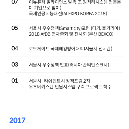
07
이뉴퓨처 얼라이언스 발족 (민원처리시스템 전문분
야 기업으로 참여)
국제인공지능대전(AI EXPO KOREA 2018)
05
서울시 우수정책(Smart city)포럼 (터키, 불가리아)
2018 AfDB 연차총회 및 전시회 (부산 BEXCO)
04
코드게이트 국제해킹방어대회(서울시 전시관)
03
서울시 우수정책 발표(러시아 칸티만스크시)
01
서울시- 타쉬켄트시 정책포럼 2차
우즈베키스탄 민원시스템 구축 프로젝트 착수
2017