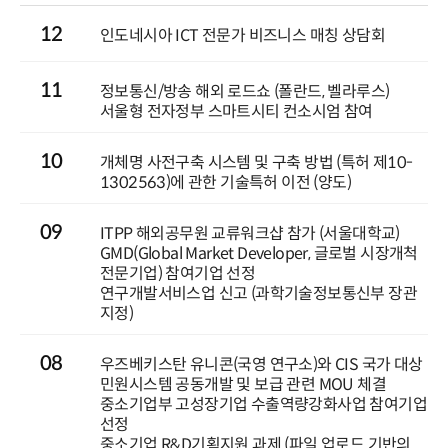
12
인도네시아 ICT 전문가 비즈니스 매칭 상담회
11
정보통신/방송 해외 로드쇼 (폴란드, 벨라루스)
서울형 전자정부 스마트시티 컨소시엄 참여
10
개체명 사전구축 시스템 및 구축 방법 (특허 제10-
1302563)에 관한 기술특허 이전 (양도)
09
ITPP 해외공무원 교류워크샵 참가 (서울대학교)
GMD(Global Market Developer, 글로벌 시장개척
전문기업) 참여기업 선정
연구개발서비스업 신고 (과학기술정보통신부 장관
지정)
08
우즈베키스탄 유니콘(국영 연구소)와 CIS 국가 대상
민원시스템 공동개발 및 보급 관련 MOU 체결
중소기업부 고성장기업 수출역량강화사업 참여기업
선정
중소기업 R&D기획지원 과제 (파일 업로드 기반의