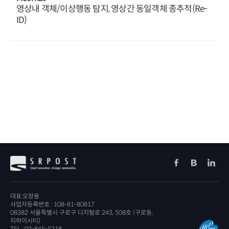
영상내 객체/이상행동 탐지, 영상간 동일객체 종추적(Re-
ID)
대표:오창용
사업자등록번호 : 108-81-80817
08382 서울특별시 구로구 디지털로 243, 508호 (구로동,
지하이시티)
TEL : 02-845-5218